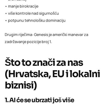
• manje birokracije
• više kontrole nad sigurnošću
• potpunu tehnološku dominaciju
Drugim riječima: Genesis je američki manevar za
zadržavanje pozicije broj 1.
Što to znači za nas
(Hrvatska, EU i lokalni
biznisi)
1. AI će se ubrzati još više