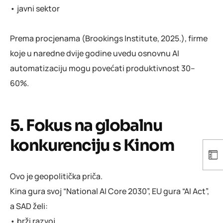
• javni sektor
Prema procjenama (Brookings Institute, 2025.), firme
koje u naredne dvije godine uvedu osnovnu AI
automatizaciju mogu povećati produktivnost 30–
60%.
5. Fokus na globalnu
konkurenciju s Kinom
Ovo je geopolitička priča.
Kina gura svoj “National AI Core 2030”, EU gura “AI Act”,
a SAD želi:
• brži razvoj