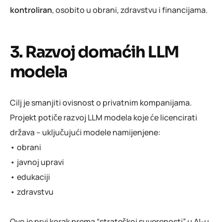
kontroliran
, osobito u obrani, zdravstvu i financijama.
3. Razvoj domaćih LLM
modela
Cilj je smanjiti ovisnost o privatnim kompanijama.
Projekt potiče razvoj LLM modela koje će licencirati
država – uključujući modele namijenjene:
• obrani
• javnoj upravi
• edukaciji
• zdravstvu
Ovo je prvi korak prema “strateškoj suverenosti” u AI-u.