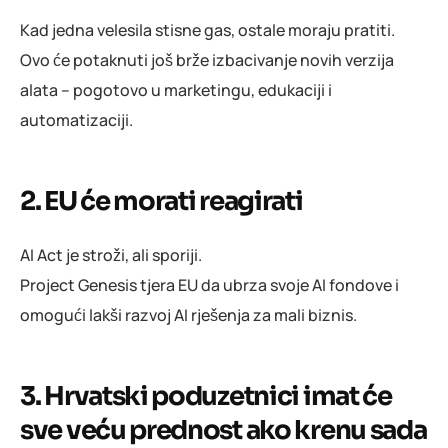
Kad jedna velesila stisne gas, ostale moraju pratiti.
Ovo će potaknuti još brže izbacivanje novih verzija
alata – pogotovo u marketingu, edukaciji i
automatizaciji.
2. EU će morati reagirati
AI Act je stroži, ali sporiji.
Project Genesis tjera EU da ubrza svoje AI fondove i
omogući lakši razvoj AI rješenja za mali biznis.
3. Hrvatski poduzetnici imat će
sve veću prednost ako krenu sada