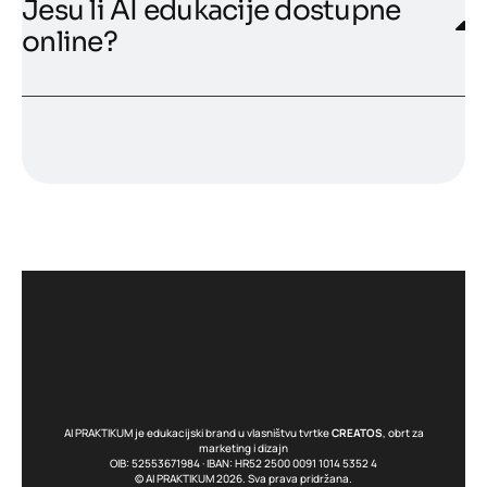
Jesu li AI edukacije dostupne
online?
AI PRAKTIKUM je edukacijski brand u vlasništvu tvrtke
CREATOS
, obrt za
marketing i dizajn
OIB: 52553671984 · IBAN: HR52 2500 0091 1014 5352 4
© AI PRAKTIKUM 2026. Sva prava pridržana.