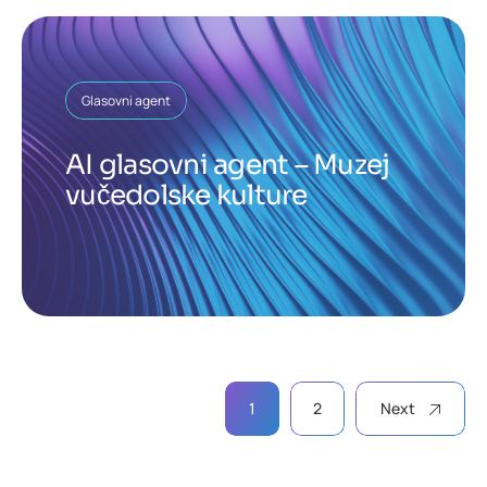
Glasovni agent
AI glasovni agent – Muzej
vučedolske kulture
1
2
Next