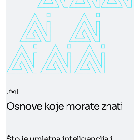
faq
O
s
n
o
v
e
k
o
j
e
m
o
r
a
t
e
z
n
a
t
i
Što je umjetna inteligencija i