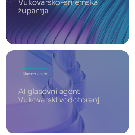
Vukovarsko-srijemska
županija
Glasovni agent
AI glasovni agent –
Vukovarski vodotoranj