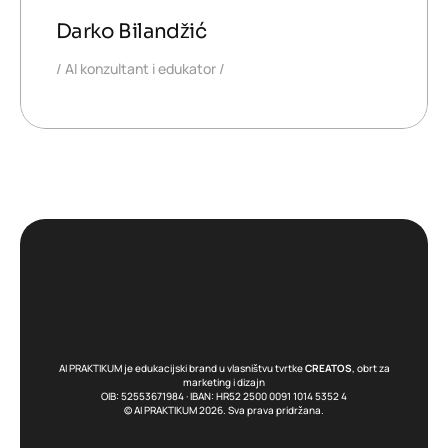
Darko Bilandžić
AI konzultant i edukator
AI PRAKTIKUM je edukacijski brand u vlasništvu tvrtke
CREATOS
, obrt za
marketing i dizajn
OIB: 52553671984 · IBAN: HR52 2500 0091 1014 5352 4
© AI PRAKTIKUM 2026. Sva prava pridržana.