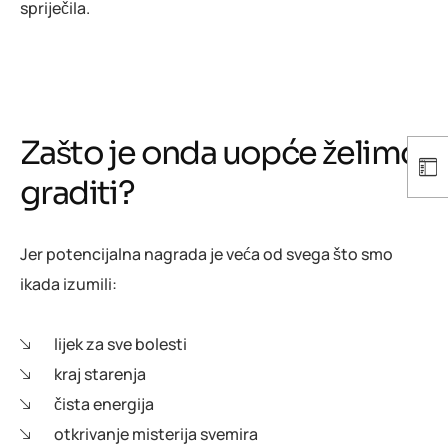
spriječila.
Zašto je onda uopće želimo
graditi?
Jer potencijalna nagrada je veća od svega što smo
ikada izumili:
lijek za sve bolesti
kraj starenja
čista energija
otkrivanje misterija svemira