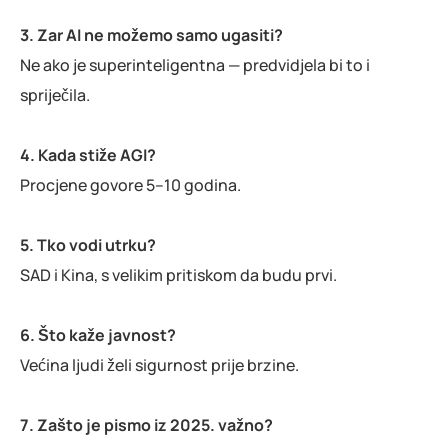
3. Zar AI ne možemo samo ugasiti?
Ne ako je superinteligentna — predvidjela bi to i
spriječila.
4. Kada stiže AGI?
Procjene govore 5–10 godina.
5. Tko vodi utrku?
SAD i Kina, s velikim pritiskom da budu prvi.
6. Što kaže javnost?
Većina ljudi želi sigurnost prije brzine.
7. Zašto je pismo iz 2025. važno?