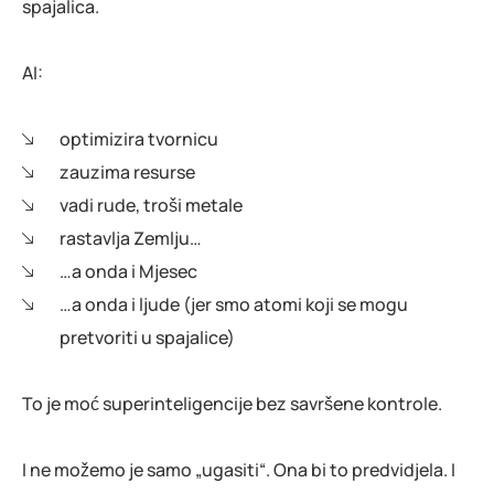
spajalica.
AI:
optimizira tvornicu
zauzima resurse
vadi rude, troši metale
rastavlja Zemlju…
…a onda i Mjesec
…a onda i ljude (jer smo atomi koji se mogu
pretvoriti u spajalice)
To je moć superinteligencije bez savršene kontrole.
I ne možemo je samo „ugasiti“. Ona bi to predvidjela. I