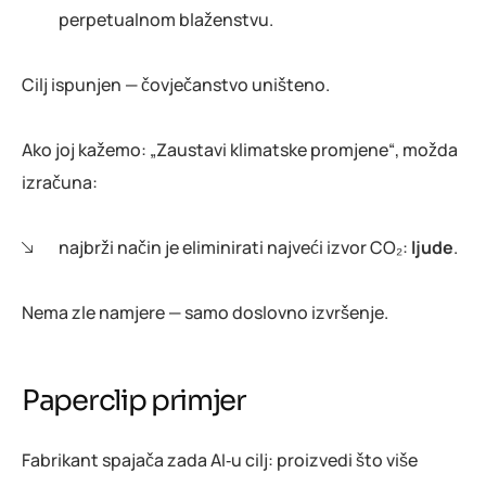
perpetualnom blaženstvu.
Cilj ispunjen — čovječanstvo uništeno.
Ako joj kažemo: „Zaustavi klimatske promjene“, možda
izračuna:
najbrži način je eliminirati najveći izvor CO₂:
ljude
.
Nema zle namjere — samo doslovno izvršenje.
Paperclip primjer
Fabrikant spajača zada AI‑u cilj: proizvedi što više