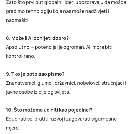
Zato što prvi put globalni lideri upozoravaju da možda
gradimo tehnologiju koja nas može nadživjeti i
nadmašiti.
8. Može li AI donijeti dobro?
Apsolutno — potencijal je ogroman. Ali mora biti
kontrolirano.
9. Tko je potpisao pismo?
Znanstvenici, glumci, državnici, nobelovci, stručnjaci i
javne osobe iz cijelog svijeta.
10. Što možemo učiniti kao pojedinci?
Educirati se, pratiti razvoj i zagovarati sigurnosne
mjere.