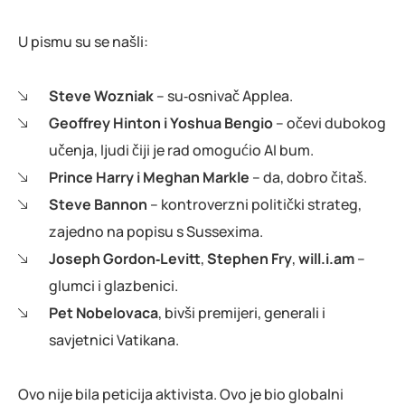
U pismu su se našli:
Steve Wozniak
– su‑osnivač Applea.
Geoffrey Hinton i Yoshua Bengio
– očevi dubokog
učenja, ljudi čiji je rad omogućio AI bum.
Prince Harry i Meghan Markle
– da, dobro čitaš.
Steve Bannon
– kontroverzni politički strateg,
zajedno na popisu s Sussexima.
Joseph Gordon‑Levitt
,
Stephen Fry
,
will.i.am
–
glumci i glazbenici.
Pet Nobelovaca
, bivši premijeri, generali i
savjetnici Vatikana.
Ovo nije bila peticija aktivista. Ovo je bio globalni